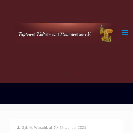
Sybille Waschk
at
12. Januar 2025