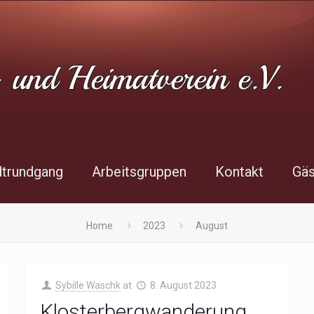
dtrundgang
Arbeitsgruppen
Kontakt
Gä
Home
2023
August
Sybille Waschk
at
8. August 2023
Klosterbergwanderung