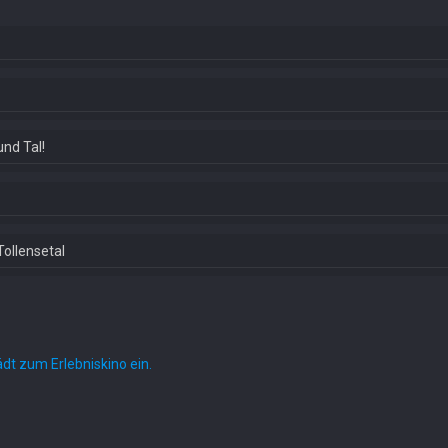
und Tal!
Tollensetal
ädt zum Erlebniskino ein.