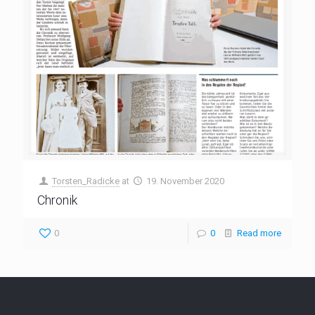
Torsten_Radicke
at
19. November 2020
Chronik
0
0
Read more